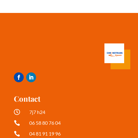
Contact

7j7 h24

06 58 80 76 04

04 81 91 19 96