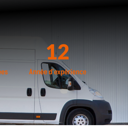
5
12
ées
Année d'expérience